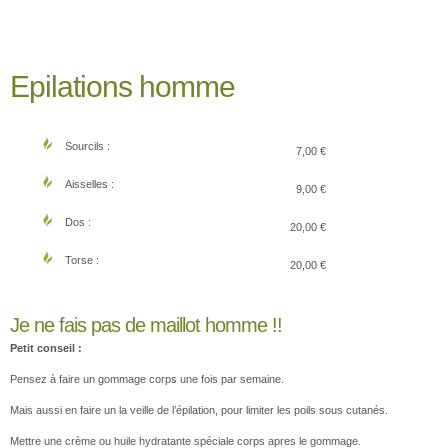
Epilations homme
Sourcils :
7,00 €
Aisselles :
9,00 €
Dos :
20,00 €
Torse :
20,00 €
Je ne fais pas de maillot homme !!
Petit conseil :
Pensez à faire un gommage corps une fois par semaine.
Mais aussi en faire un la veille de l’épilation, pour limiter les poils sous cutanés.
Mettre une crème ou huile hydratante spéciale corps apres le gommage.